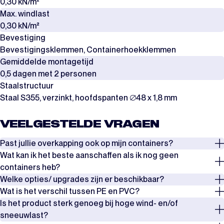
0,30 kN/m²
Max. windlast
0,30 kN/m²
Bevestiging
Bevestigingsklemmen, Containerhoekklemmen
Gemiddelde montagetijd
0,5 dagen met 2 personen
Staalstructuur
Staal S355, verzinkt, hoofdspanten ∅48 x 1,8 mm
VEELGESTELDE VRAGEN
Past jullie overkapping ook op mijn containers?
Wat kan ik het beste aanschaffen als ik nog geen
Ja, we hebben verschillende bevestigingsopties voor standaard
containers heb?
zeecontainers, high cube, office container en open-side.
Welke opties/ upgrades zijn er beschikbaar?
We adviseren om vooral vanuit je gewenste situatie te denken. Met
Wat is het verschil tussen PE en PVC?
We hebben alle bevestigingsopties gebundeld in één overzichtelijk
onze bevestigingsopties kun je bijna oneindig combineren. Combineer
Onze overkappingen zijn verkrijgbaar in 2 standaard kleuren in PE en 3
Is het product sterk genoeg bij hoge wind- en/of
document. Wil je meer uitleg? Lees dan ook onze blog.
meerdere containers naast elkaar, op elkaar, achter elkaar, combineer
kleuren in PVC. Twijfel je tussen deze materialen? Bekijk dan
deze
Het PVC-zeil is sterker dan PE (polyethyleen/HDPE) en is daardoor
sneeuwlast?
1 container met een zijwand of zet de containers met de deuren naar
video over de verschillen tussen PE en PVC.
beter bestand tegen weersinvloeden. PVC heeft bovendien een