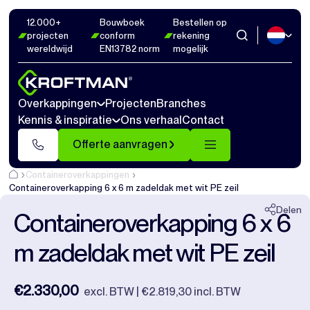
12.000+
Bouwboek
Bestellen op
Foto's
22
Afmetingen
1
Video's
20
projecten
conform
rekening
wereldwijd
EN13782 norm
mogelijk
Sluiten
Overkappingen
Projecten
Branches
Kennis & inspiratie
Ons verhaal
Contact
Offerte aanvragen
Containeroverkappingen
Containeroverkapping 6 x 6 m zadeldak met wit PE zeil
Delen
Containeroverkapping 6 x 6
m zadeldak met wit PE zeil
€2.330,00
excl. BTW | €2.819,30 incl. BTW