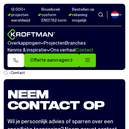
12.000+
Bouwboek
Bestellen op
projecten
conform
rekening
wereldwijd
EN13782 norm
mogelijk
Overkappingen
Projecten
Branches
Kennis & inspiratie
Ons verhaal
Contact
Offerte aanvragen
Contact
NEEM
CONTACT OP
Wil je persoonlijk advies of sparren over een
specifieke toepassing? Neem gerust contact