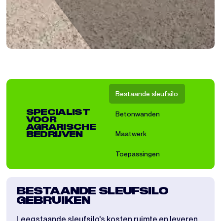
Bestaande sleufsilo
SPECIALIST
Betonwanden
VOOR
AGRARISCHE
Maatwerk
BEDRIJVEN
Toepassingen
BESTAANDE SLEUFSILO
PL
GEBRUIKEN
EL
Leegstaande sleufsilo's kosten ruimte en leveren
Opsl