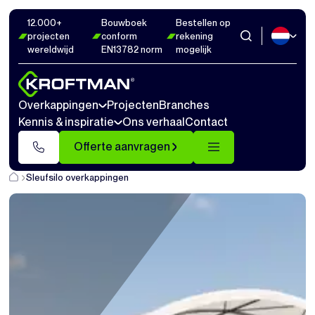
12.000+
Bouwboek
Bestellen op
projecten
conform
rekening
wereldwijd
EN13782 norm
mogelijk
Overkappingen
Projecten
Branches
Kennis & inspiratie
Ons verhaal
Contact
Offerte aanvragen
Sleufsilo overkappingen