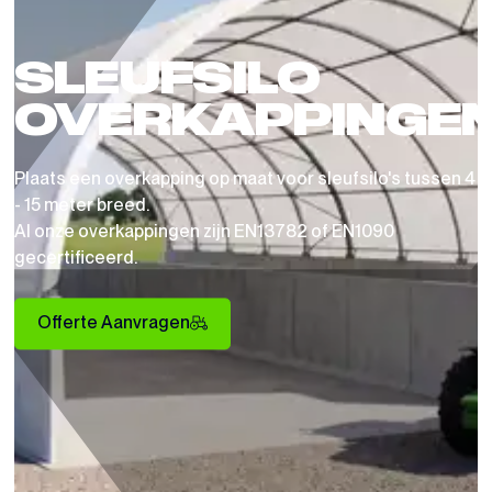
SLEUFSILO
OVERKAPPINGE
Plaats een overkapping op maat voor sleufsilo's tussen 4
- 15 meter breed.
Al onze overkappingen zijn EN13782 of EN1090
gecertificeerd.
Offerte Aanvragen