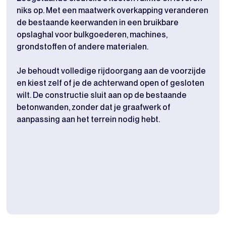
niks op. Met een maatwerk overkapping veranderen
vaa
de bestaande keerwanden in een bruikbare
Die 
opslaghal voor bulkgoederen, machines,
een 
grondstoffen of andere materialen.
opsl
terr
Je behoudt volledige rijdoorgang aan de voorzijde
en kiest zelf of je de achterwand open of gesloten
De m
wilt. De constructie sluit aan op de bestaande
mete
betonwanden, zonder dat je graafwerk of
beto
aanpassing aan het terrein nodig hebt.
210m
een 
stuu
mee