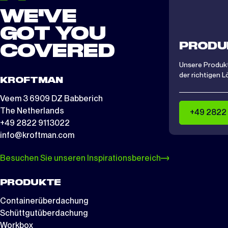
WE'VE
GOT YOU
PRODU
COVERED
Unsere Produkt
der richtigen L
KROFTMAN
Veem 3 6909 DZ Babberich
The Netherlands
+49 2822
+49 2822 9113022
info@kroftman.com
Besuchen Sie unseren Inspirationsbereich
PRODUKTE
Containerüberdachung
Schüttgutüberdachung
Workbox