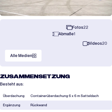
Fotos
22
Abmaße
1
Videos
20
Alle Medien
ZUSAMMENSETZUNG
Besteht aus:
Überdachung
Containerüberdachung 6 x 6 m Satteldach
Ergänzung
Rückwand