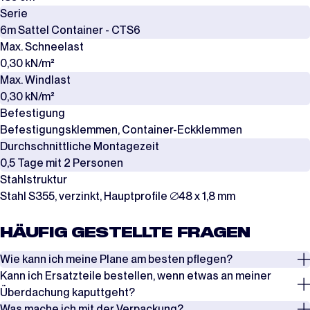
Serie
6m Sattel Container - CTS6
Max. Schneelast
0,30 kN/m²
Max. Windlast
0,30 kN/m²
Befestigung
Befestigungsklemmen, Container-Eckklemmen
Durchschnittliche Montagezeit
0,5 Tage mit 2 Personen
Stahlstruktur
Stahl S355, verzinkt, Hauptprofile ∅48 x 1,8 mm
HÄUFIG GESTELLTE FRAGEN
Wie kann ich meine Plane am besten pflegen?
Kann ich Ersatzteile bestellen, wenn etwas an meiner
Überprüfen Sie regelmäßig die Spannung der Seile, Spanngurte und
Überdachung kaputtgeht?
Windverbände, insbesondere nach Phasen mit starkem Wind oder
Was mache ich mit der Verpackung?