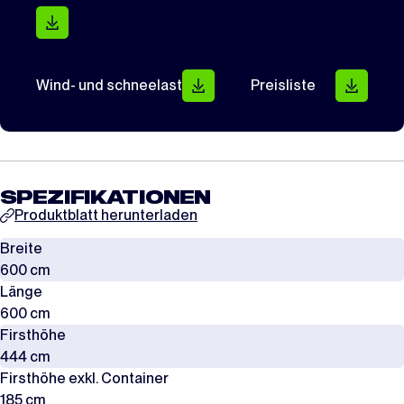
Wind- und schneelast
Preisliste
SPEZIFIKATIONEN
Produktblatt herunterladen
Breite
600 cm
Länge
600 cm
Firsthöhe
444 cm
Firsthöhe exkl. Container
185 cm