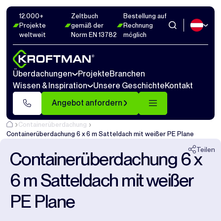
12.000+
Zeltbuch
Bestellung auf
Fotos
22
Abmaße
1
Videos
20
Projekte
gemäß der
Rechnung
weltweit
Norm EN 13782
möglich
Schließen
Überdachungen
Projekte
Branchen
Wissen & Inspiration
Unsere Geschichte
Kontakt
Angebot anfordern
Containerüberdachung
Containerüberdachung 6 x 6 m Satteldach mit weißer PE Plane
Teilen
Containerüberdachung 6 x
6 m Satteldach mit weißer
PE Plane