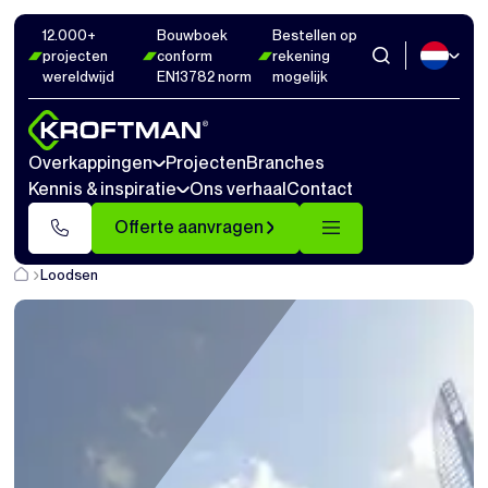
12.000+
Bouwboek
Bestellen op
projecten
conform
rekening
wereldwijd
EN13782 norm
mogelijk
Overkappingen
Projecten
Branches
Kennis & inspiratie
Ons verhaal
Contact
Offerte aanvragen
Loodsen