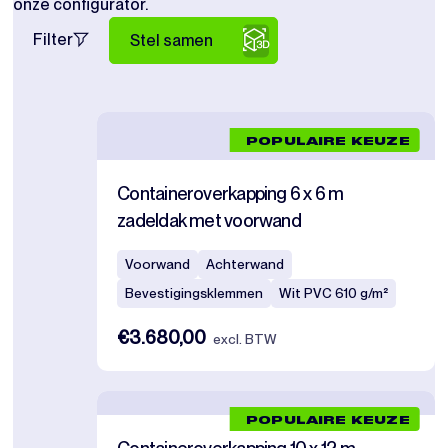
onze configurator.
Filter
Stel samen
POPULAIRE KEUZE
Containeroverkapping 6 x 6 m
zadeldak met voorwand
Voorwand
Achterwand
Bevestigingsklemmen
Wit PVC 610 g/m²
€3.680,00
excl. BTW
POPULAIRE KEUZE