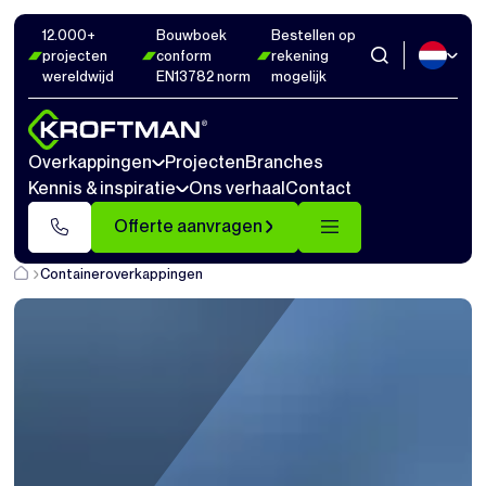
12.000+
Bouwboek
Bestellen op
projecten
conform
rekening
wereldwijd
EN13782 norm
mogelijk
Overkappingen
Projecten
Branches
Kennis & inspiratie
Ons verhaal
Contact
Offerte aanvragen
Containeroverkappingen