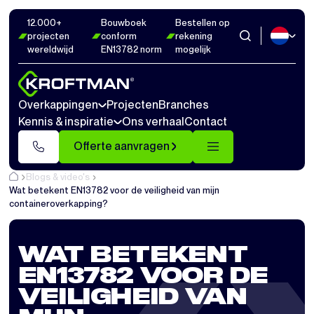
12.000+
Bouwboek
Bestellen op
projecten
conform
rekening
wereldwijd
EN13782 norm
mogelijk
Overkappingen
Projecten
Branches
Kennis & inspiratie
Ons verhaal
Contact
Offerte aanvragen
Blogs & video's
Wat betekent EN13782 voor de veiligheid van mijn
containeroverkapping?
WAT BETEKENT
EN13782 VOOR DE
VEILIGHEID VAN