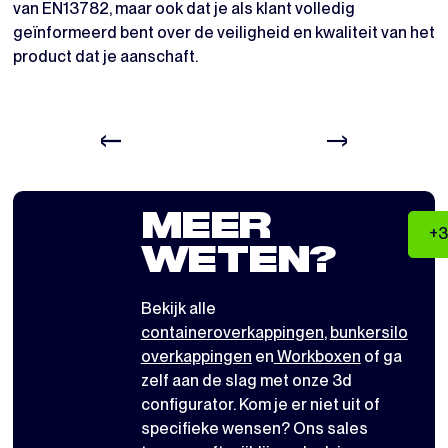
van EN13782, maar ook dat je als klant volledig
geïnformeerd bent over de veiligheid en kwaliteit van het
product dat je aanschaft.
MEER
+3
WETEN?
Bekijk alle
containeroverkappingen
,
bunkersilo
overkappingen
en
Workboxen
of ga
zelf aan de slag met
onze 3d
configurator
. Kom je er niet uit of
specifieke wensen? Ons sales