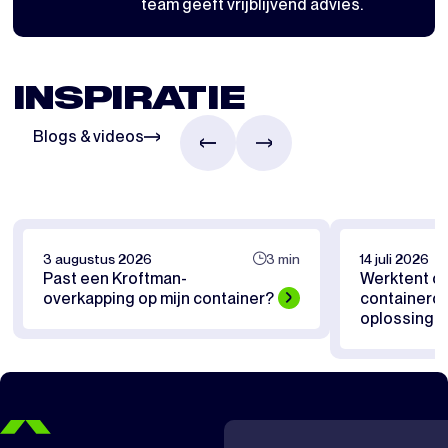
team geeft vrijblijvend advies.
INSPIRATIE
Blogs & videos
3 augustus 2026
3 min
14 juli 2026
Past een Kroftman-
Werktent of
overkapping op mijn container?
containerov
oplossing pa