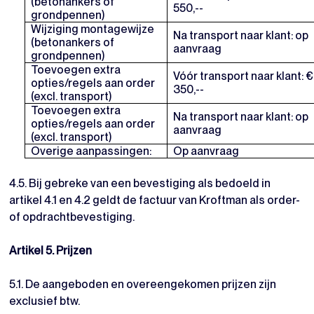
(betonankers of
550,--
grondpennen)
Wijziging montagewijze
Na transport naar klant: op
(betonankers of
aanvraag
grondpennen)
Toevoegen extra
Vóór transport naar klant: €
opties/regels aan order
350,--
(excl. transport)
Toevoegen extra
Na transport naar klant: op
opties/regels aan order
aanvraag
(excl. transport)
Overige aanpassingen:
Op aanvraag
4.5. Bij gebreke van een bevestiging als bedoeld in
artikel 4.1 en 4.2 geldt de factuur van Kroftman als order-
of opdrachtbevestiging.
Artikel 5. Prijzen
5.1. De aangeboden en overeengekomen prijzen zijn
exclusief btw.