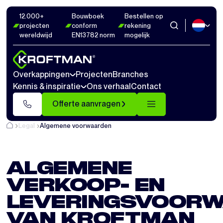
12.000+
Bouwboek
Bestellen op
projecten
conform
rekening
wereldwijd
EN13782 norm
mogelijk
Overkappingen
Projecten
Branches
Kennis & inspiratie
Ons verhaal
Contact
Offerte aanvragen
Legal
Algemene voorwaarden
ALGEMENE
VERKOOP- EN
LEVERINGSVOOR
VAN KROFTMAN