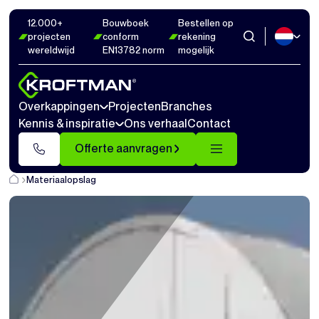
12.000+
Bouwboek
Bestellen op
projecten
conform
rekening
wereldwijd
EN13782 norm
mogelijk
Overkappingen
Projecten
Branches
Kennis & inspiratie
Ons verhaal
Contact
Offerte aanvragen
Materiaalopslag