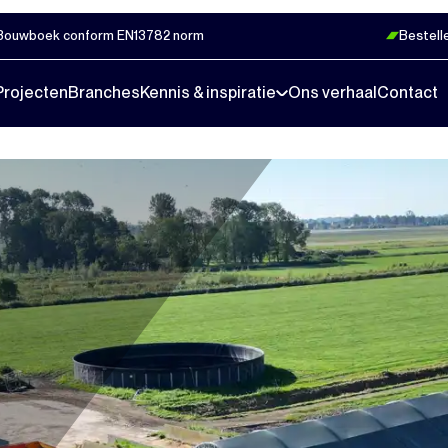
Bouwboek conform EN13782 norm
Bestell
Projecten
Branches
Kennis & inspiratie
Ons verhaal
Contact