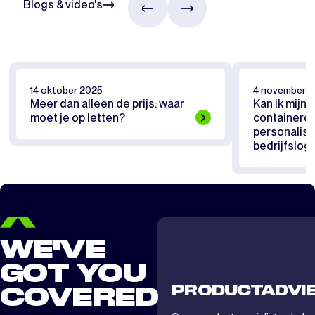
Blogs & video's
14 oktober 2025
4 november 
Meer dan alleen de prijs: waar
Kan ik mijn
moet je op letten?
containero
personalise
bedrijfslog
WE'VE
GOT YOU
PRODUCTADVI
COVERED