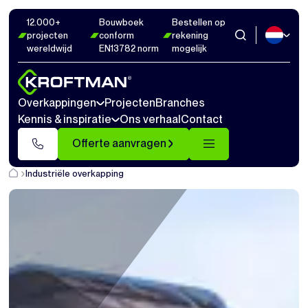
12.000+
Bouwboek
Bestellen op
projecten
conform
rekening
wereldwijd
EN13782 norm
mogelijk
Overkappingen
Projecten
Branches
Kennis & inspiratie
Ons verhaal
Contact
Offerte aanvragen
Industriële overkapping