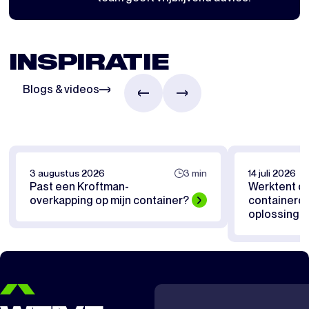
INSPIRATIE
Blogs & videos
3 augustus 2026
3 min
14 juli 2026
Past een Kroftman-
Werktent of
overkapping op mijn container?
containerov
oplossing pa