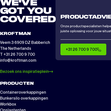
WE'VE
GOT YOU
PRODUCTADVI
COVERED
Onze productspecialisten helpen
juiste oplossing voor jouw situat
KROFTMAN
Veem 3 6909 DZ Babberich
The Netherlands
+31 26 700 9 700
T +31 26 700 9 700
info@kroftman.com
Bezoek ons inspiratieplein
PRODUCTEN
Containeroverkappingen
Bunkersilo overkappingen
Workbox
Opslagtenten