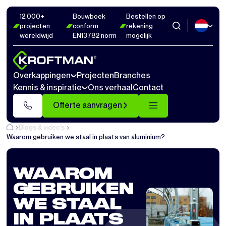
12.000+
Bouwboek
Bestellen op
projecten
conform
rekening
wereldwijd
EN13782 norm
mogelijk
Overkappingen
Projecten
Branches
Kennis & inspiratie
Ons verhaal
Contact
Offerte aanvragen
Blogs & video's
Waarom gebruiken we staal in plaats van aluminium?
WAAROM
GEBRUIKEN
WE STAAL
IN PLAATS