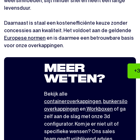
weersinvloeden, slijt minder snel en heeft een lange
levensduur.
Daarnaast is staal een kostenefficiënte keuze zonder
concessies aan kwaliteit. Het voldoet aan de geldende
Europese normen
en is daarmee een betrouwbare basis
voor onze overkappingen.
MEER
+3
WETEN?
Bekijk alle
containeroverkappingen
,
bunkersilo
overkappingen
en
Workboxen
of ga
zelf aan de slag met
onze 3d
configurator
. Kom je er niet uit of
specifieke wensen? Ons sales
team geeft vrijblijvend advies.