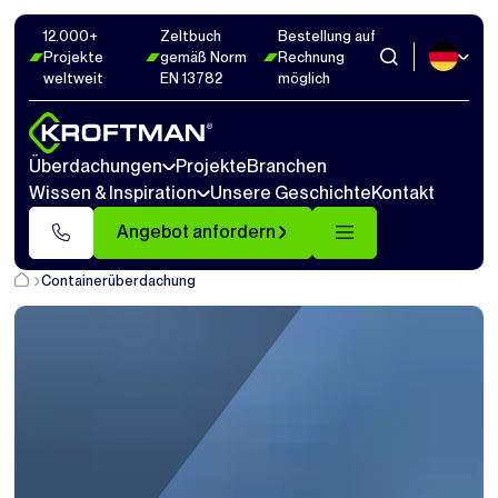
12.000+
Zeltbuch
Bestellung auf
Projekte
gemäß Norm
Rechnung
weltweit
EN 13782
möglich
Überdachungen
Projekte
Branchen
Wissen & Inspiration
Unsere Geschichte
Kontakt
Angebot anfordern
Containerüberdachung