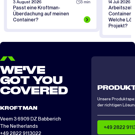
3 August 2026
3 min
14 Juli 2026
Passt eine Kroftman-
Arbeitszelt
Überdachung auf meinen
Containerü
Container?
Welche Lösu
Projekt?
WE'VE
GOT YOU
PRODUKT
COVERED
Unsere Produktspezi
der richtigen Lösung
KROFTMAN
Veem 3 6909 DZ Babberich
The Netherlands
+49 2822 911
+49 2822 9113022