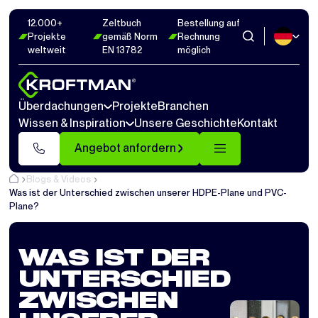
12.000+
Zeltbuch
Bestellung auf
Projekte
gemäß Norm
Rechnung
weltweit
EN 13782
möglich
Überdachungen
Projekte
Branchen
Wissen & Inspiration
Unsere Geschichte
Kontakt
Angebot anfordern
Blogs & Videos
Was ist der Unterschied zwischen unserer HDPE-Plane und PVC-
Plane?
WAS IST DER
UNTERSCHIED
ZWISCHEN