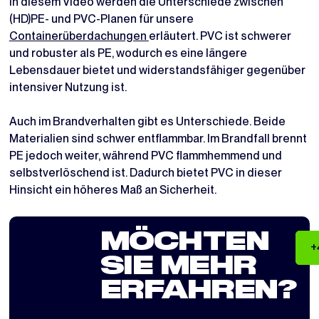
In diesem Video werden die Unterschiede zwischen
(HD)PE- und PVC-Planen für unsere
Containerüberdachungen
erläutert. PVC ist schwerer
und robuster als PE, wodurch es eine längere
Lebensdauer bietet und widerstandsfähiger gegenüber
intensiver Nutzung ist.
Auch im Brandverhalten gibt es Unterschiede. Beide
Materialien sind schwer entflammbar. Im Brandfall brennt
PE jedoch weiter, während PVC flammhemmend und
selbstverlöschend ist. Dadurch bietet PVC in dieser
Hinsicht ein höheres Maß an Sicherheit.
MÖCHTEN
+
SIE MEHR
ERFAHREN?