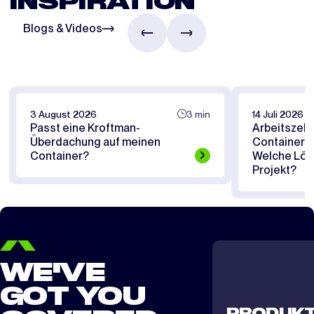
INSPIRATION
Blogs & Videos
3 August 2026
3 min
14 Juli 2026
Passt eine Kroftman-
Arbeitszelt
Überdachung auf meinen
Containerü
Container?
Welche Lösu
Projekt?
WE'VE
GOT YOU