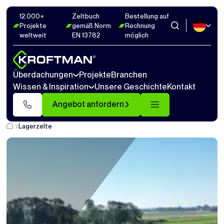
12.000+
Zeltbuch
Bestellung auf
Projekte
gemäß Norm
Rechnung
weltweit
EN 13782
möglich
Überdachungen
Projekte
Branchen
Wissen & Inspiration
Unsere Geschichte
Kontakt
Angebot anfordern
Lagerzelte