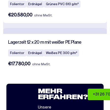
Folientor
Erdnägel
Grünes PVC 610 g/m²
€20.580,00
ohne MwSt.
Lagerzelt 12 x 20 m mit weißer PE Plane
Folientor
Erdnägel
Weißes PE 300 g/m²
€17.780,00
ohne MwSt.
MEHR
+31 26 7
ERFAHREN?
Unsere