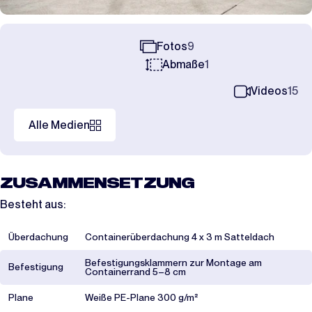
Fotos
9
Abmaße
1
Videos
15
Alle Medien
ZUSAMMENSETZUNG
Besteht aus:
Überdachung
Containerüberdachung 4 x 3 m Satteldach
Befestigungsklammern zur Montage am
Befestigung
Containerrand 5–8 cm
Plane
Weiße PE-Plane 300 g/m²