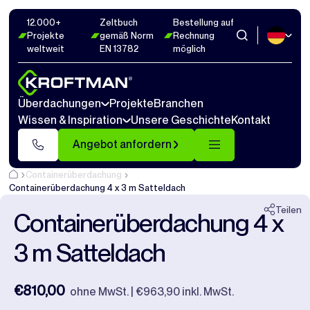
12.000+
Zeltbuch
Bestellung auf
Fotos
9
Abmaße
1
Videos
15
Projekte
gemäß Norm
Rechnung
weltweit
EN 13782
möglich
Schließen
Überdachungen
Projekte
Branchen
Wissen & Inspiration
Unsere Geschichte
Kontakt
Angebot anfordern
Containerüberdachung
Containerüberdachung 4 x 3 m Satteldach
Teilen
Containerüberdachung 4 x
3 m Satteldach
€810,00
ohne MwSt. | €963,90 inkl. MwSt.