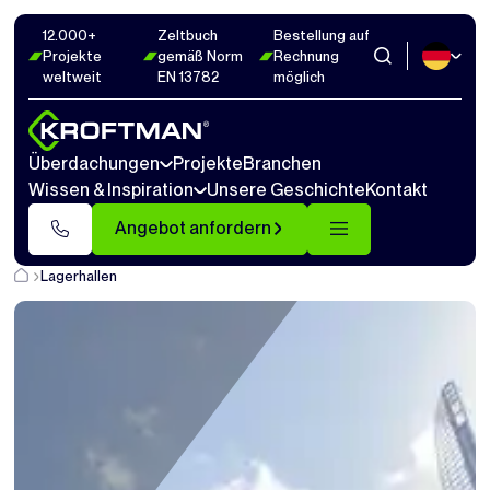
12.000+
Zeltbuch
Bestellung auf
Projekte
gemäß Norm
Rechnung
weltweit
EN 13782
möglich
Überdachungen
Projekte
Branchen
Wissen & Inspiration
Unsere Geschichte
Kontakt
Angebot anfordern
Lagerhallen