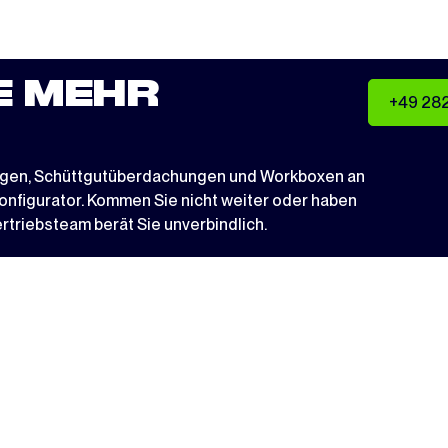
E MEHR
+49 28
ngen
,
Schüttgutüberdachungen
und
Workboxen
an
nfigurator
. Kommen Sie nicht weiter oder haben
triebsteam berät Sie unverbindlich.