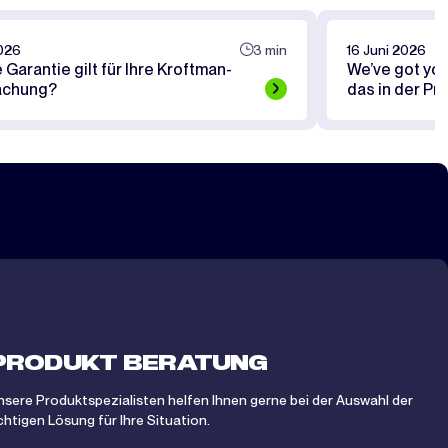
2026
3 min
16 Juni 2026
Garantie gilt für Ihre Kroftman-
We’ve got yo
achung?
das in der Pr
PRODUKT BERATUNG
nsere Produktspezialisten helfen Ihnen gerne bei der Auswahl der
ichtigen Lösung für Ihre Situation.