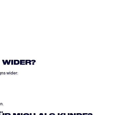
N WIDER?
gns wider:
n.