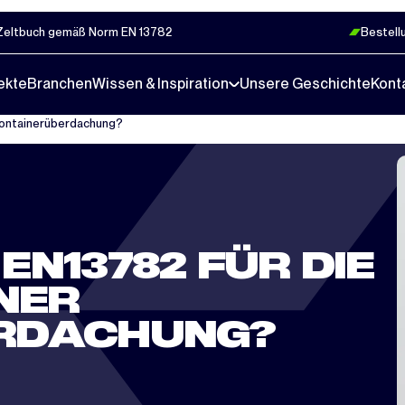
Zeltbuch gemäß Norm EN 13782
Bestell
ekte
Branchen
Wissen & Inspiration
Unsere Geschichte
Kont
Containerüberdachung?
N13782 FÜR DIE
NER
RDACHUNG?