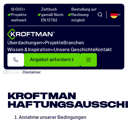
12.000+
Zeltbuch
Bestellung auf
Projekte
gemäß Norm
Rechnung
weltweit
EN 13782
möglich
Überdachungen
Projekte
Branchen
Wissen & Inspiration
Unsere Geschichte
Kontakt
Angebot anfordern
Legal
Disclaimer
KROFTMAN
HAFTUNGSAUSSCH
Annahme unserer Bedingungen