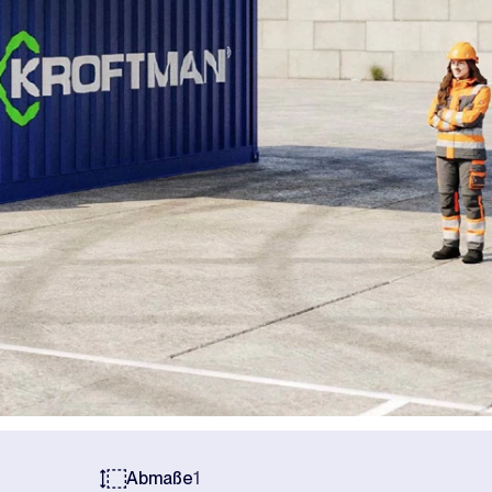
Abmaße
1