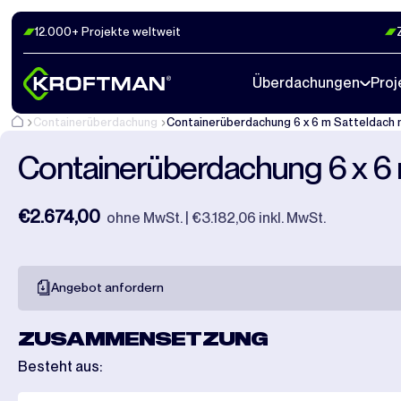
12.000+ Projekte weltweit
Fotos
24
Abmaße
1
Videos
20
Überdachungen
Proj
Containerüberdachung
Containerüberdachung 6 x 6 m Satteldach
Containerüberdachung 6 x 6 
€2.674,00
ohne MwSt. | €3.182,06 inkl. MwSt.
Angebot anfordern
ZUSAMMENSETZUNG
Besteht aus: