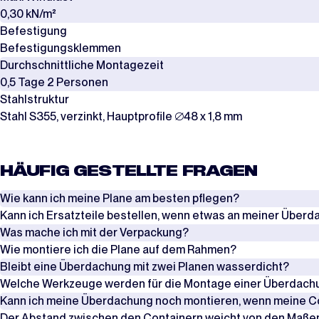
0,30 kN/m²
Befestigung
Befestigungsklemmen
Durchschnittliche Montagezeit
0,5 Tage 2 Personen
Stahlstruktur
Stahl S355, verzinkt, Hauptprofile ∅48 x 1,8 mm
HÄUFIG GESTELLTE FRAGEN
Wie kann ich meine Plane am besten pflegen?
Kann ich Ersatzteile bestellen, wenn etwas an meiner Über
Überprüfen Sie regelmäßig die Spannung der Seile, Spanngurte und Wi
Was mache ich mit der Verpackung?
zu vermeiden.
Ja, es ist möglich, Ersatzteile zu bestellen, wenn etwas an Ihrer Übe
Wie montiere ich die Plane auf dem Rahmen?
Teile in Sets an. Eine Übersicht dieser Ersatzteile pro Produkt können
Die Planen werden in Kartons verpackt, während die Rahmen in Stahl- 
Bleibt eine Überdachung mit zwei Planen wasserdicht?
Achten Sie außerdem darauf, dass die Lasche der Plane gut über den R
sie nicht wiederverwenden, kann die Verpackung entsorgt werden.
Es gibt zwei Möglichkeiten, die Plane auf dem Rahmen zu montieren. 
Welche Werkzeuge werden für die Montage einer Überdachu
Plane bei.
Kontakt aufnehmen
Unsere Überdachungen werden in Längen von 6 Metern geliefert. Ist I
Kann ich meine Überdachung noch montieren, wenn meine Co
Bei kleineren Überdachungen von etwa 4 bis 8 Metern kann die Plane 
Neben einer Scherenarbeitsbühne und/oder einem Gerüst benötigen Si
Der Abstand zwischen den Containern weicht von den Maßen