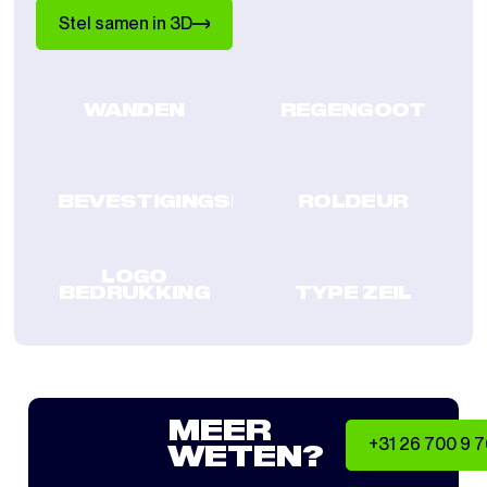
Stel samen in 3D
WANDEN
REGENGOOT
BEVESTIGINGSKLEMMEN
ROLDEUR
LOGO
BEDRUKKING
TYPE ZEIL
MEER
+31 26 700 9 
WETEN?