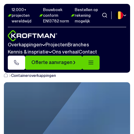
12.000+
Bouwboek
Bestellen op
projecten
conform
rekening
wereldwijd
EN13782 norm
mogelijk
Overkappingen
Projecten
Branches
Kennis & inspriatie
Ons verhaal
Contact
Offerte aanvragen
Containeroverkappingen