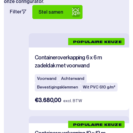
onze configurator.
Filter
Stel samen
POPULAIRE KEUZE
Containeroverkapping 6 x 6 m
zadeldak met voorwand
Voorwand
Achterwand
Bevestigingsklemmen
Wit PVC 610 g/m²
€3.680,00
excl. BTW
POPULAIRE KEUZE