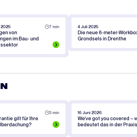
 2025
7 min
4 Juli 2025
gen von
Die neue 6-meter-Workbox
ngen im Bau- und
Grondsels in Drenthe
nssektor
EN
3 min
16 Juni 2026
ntie gilt für Ihre
We’ve got you covered – 
Überdachung?
bedeutet das in der Praxi