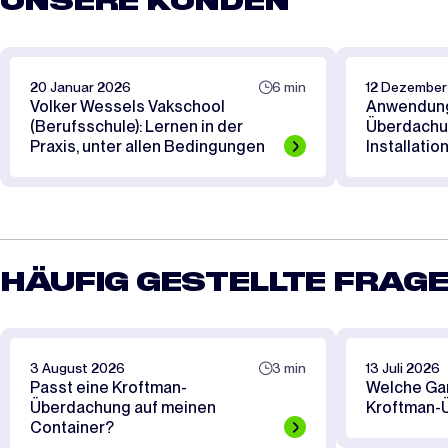
UNSERE KUNDEN
20 Januar 2026
6 min
12 Dezember
Volker Wessels Vakschool
Anwendun
(Berufsschule): Lernen in der
Überdachu
Praxis, unter allen Bedingungen
Installatio
HÄUFIG GESTELLTE FRAG
3 August 2026
3 min
13 Juli 2026
Passt eine Kroftman-
Welche Gara
Überdachung auf meinen
Kroftman-
Container?