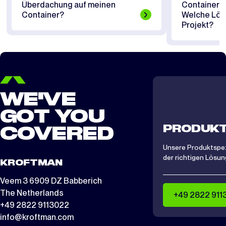
Überdachung auf meinen
Containerü
Container?
Welche Lösu
Projekt?
WE'VE
GOT YOU
PRODUKT
COVERED
Unsere Produktspezi
der richtigen Lösung
KROFTMAN
Veem 3 6909 DZ Babberich
The Netherlands
+49 2822 911
+49 2822 9113022
info@kroftman.com