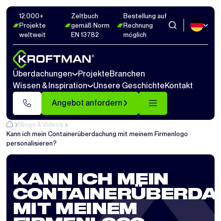
12.000+
Zeltbuch
Bestellung auf
Projekte
gemäß Norm
Rechnung
weltweit
EN 13782
möglich
Überdachungen
Projekte
Branchen
Wissen & Inspiration
Unsere Geschichte
Kontakt
Angebot anfordern
Blogs & Videos
Kann ich mein Containerüberdachung mit meinem Firmenlogo
personalisieren?
KANN ICH MEIN
CONTAINERÜBERDA
MIT MEINEM