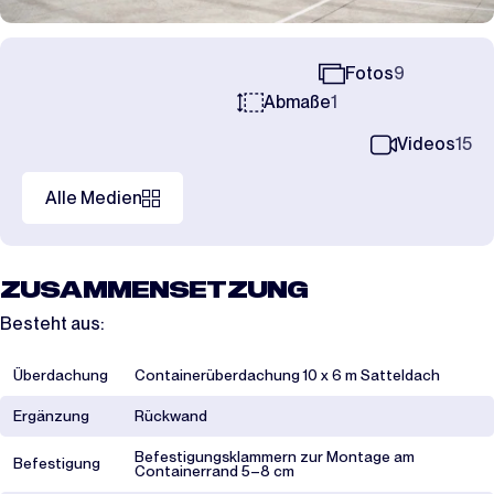
Fotos
9
Abmaße
1
Videos
15
Alle Medien
ZUSAMMENSETZUNG
Besteht aus:
Überdachung
Containerüberdachung 10 x 6 m Satteldach
Ergänzung
Rückwand
Befestigungsklammern zur Montage am
Befestigung
Containerrand 5–8 cm