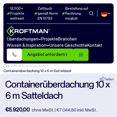
12.000+
Zeltbuch
Bestellung auf
Fotos
9
Abmaße
1
Videos
15
Projekte
gemäß Norm
Rechnung
weltweit
EN 13782
möglich
Schließen
Überdachungen
Projekte
Branchen
Wissen & Inspiration
Unsere Geschichte
Kontakt
Angebot anfordern
Containerüberdachung
Containerüberdachung 10 x 6 m Satteldach
Teilen
Containerüberdachung 10 x
6 m Satteldach
€5.920,00
ohne MwSt. | €7.044,80 inkl. MwSt.