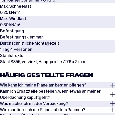
10m Sattel Container - CTS10
Max. Schneelast
0,25 kN/m²
Max. Windlast
0,30 kN/m²
Befestigung
Befestigungsklemmen
Durchschnittliche Montagezeit
1 Tag 4 Personen
Stahlstruktur
Stahl S355, verzinkt, Hauptprofile ∅76 x 2 mm
HÄUFIG GESTELLTE FRAGEN
Wie kann ich meine Plane am besten pflegen?
Kann ich Ersatzteile bestellen, wenn etwas an meiner
Überprüfen Sie regelmäßig die Spannung der Seile, Spanngurte und
Überdachung kaputtgeht?
Windverbände, insbesondere nach Phasen mit starkem Wind oder
Was mache ich mit der Verpackung?
starkem Schneefall. Entfernen Sie Schnee rechtzeitig, um eine
Ja, es ist möglich, Ersatzteile zu bestellen, wenn etwas an Ihrer
Wie montiere ich die Plane auf dem Rahmen?
Überlastung zu vermeiden.
Überdachung kaputtgeht. In den meisten Fällen kann ein Schaden
Die Planen werden in Kartons verpackt, während die Rahmen in Stahl-