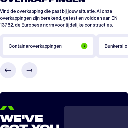
CTS 606
0.5 dag
beter beeld van hoe je overkapping eruit kan komen te zien.
Vind de overkapping die past bij jouw situatie. Al onze
Bekijk de video
CTS 612
1 dag
Stel uw overkapping samen in de 3D-configurator
overkappingen zijn berekend, getest en voldoen aan
EN
13782
, de Europese norm voor tijdelijke constructies.
CTS/CTA 806
1 dag
Bekijk de video
CTS/CTA 812
1.5 dag
Containeroverkappingen
Bunkersilo
CTS/CTA 1012
2 dagen
CTS/ CTA 1212
2 dagen
CTS/ CTA 1512
2 dagen
WE'VE