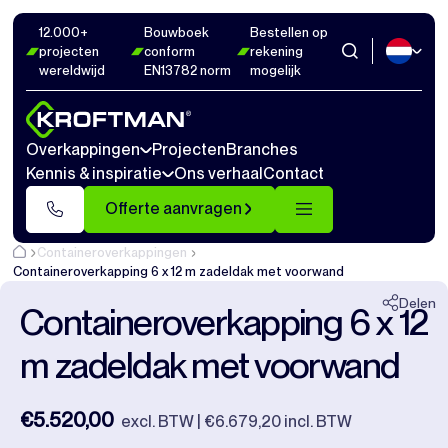
12.000+
Bouwboek
Bestellen op
Foto's
22
Afmetingen
1
Video's
20
projecten
conform
rekening
wereldwijd
EN13782 norm
mogelijk
Sluiten
Overkappingen
Projecten
Branches
Kennis & inspiratie
Ons verhaal
Contact
Offerte aanvragen
Containeroverkappingen
Containeroverkapping 6 x 12 m zadeldak met voorwand
Delen
Containeroverkapping 6 x 12
m zadeldak met voorwand
€5.520,00
excl. BTW | €6.679,20 incl. BTW