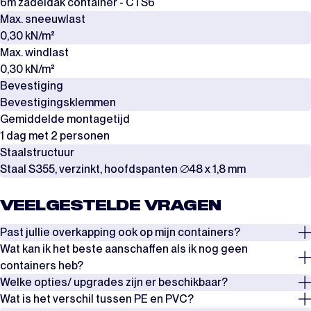
6m zadeldak container - CTS6
Max. sneeuwlast
0,30 kN/m²
Max. windlast
0,30 kN/m²
Bevestiging
Bevestigingsklemmen
Gemiddelde montagetijd
1 dag met 2 personen
Staalstructuur
Staal S355, verzinkt, hoofdspanten ∅48 x 1,8 mm
VEELGESTELDE VRAGEN
Past jullie overkapping ook op mijn containers?
Wat kan ik het beste aanschaffen als ik nog geen
Ja, we hebben verschillende bevestigingsopties voor standaard
containers heb?
zeecontainers, high cube, office container en open-side.
Welke opties/ upgrades zijn er beschikbaar?
We adviseren om vooral vanuit je gewenste situatie te denken. Met
Wat is het verschil tussen PE en PVC?
We hebben alle bevestigingsopties gebundeld in één overzichtelijk
onze bevestigingsopties kun je bijna oneindig combineren. Combineer
Onze overkappingen zijn verkrijgbaar in 2 standaard kleuren in PE en 3