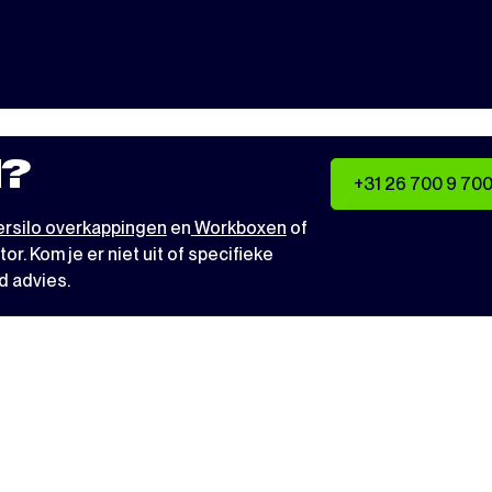
?
+31 26 700 9 70
rsilo overkappingen
en
Workboxen
of
tor
. Kom je er niet uit of specifieke
d advies.