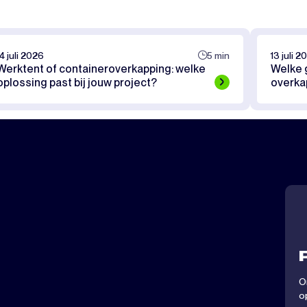
14 juli 2026
5 min
13 juli 2
Werktent of containeroverkapping: welke
Welke g
oplossing past bij jouw project?
overka
O
o