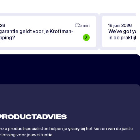
026
3 min
16 juni 2026
arantie geldt voor je Kroftman-
We’ve got you
pping?
in de praktijk
PRODUCTADVIES
nze productspecialisten helpen je graag bij het kiezen van de juiste
plossing voor jouw situatie.