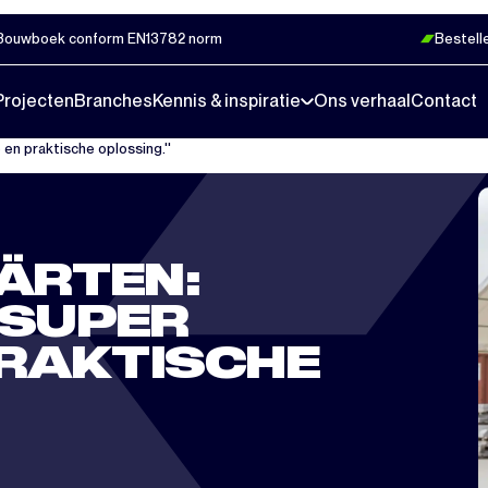
Bouwboek conform EN13782 norm
Bestell
Projecten
Branches
Kennis & inspiratie
Ons verhaal
Contact
en praktische oplossing.''
ÄRTEN:
 SUPER
PRAKTISCHE