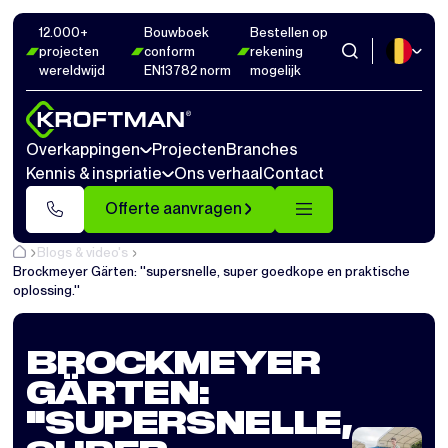
12.000+
Bouwboek
Bestellen op
projecten
conform
rekening
wereldwijd
EN13782 norm
mogelijk
Overkappingen
Projecten
Branches
Kennis & inspriatie
Ons verhaal
Contact
Offerte aanvragen
Blogs & video's
Brockmeyer Gärten: ''supersnelle, super goedkope en praktische
oplossing.''
BROCKMEYER
GÄRTEN:
''SUPERSNELLE,