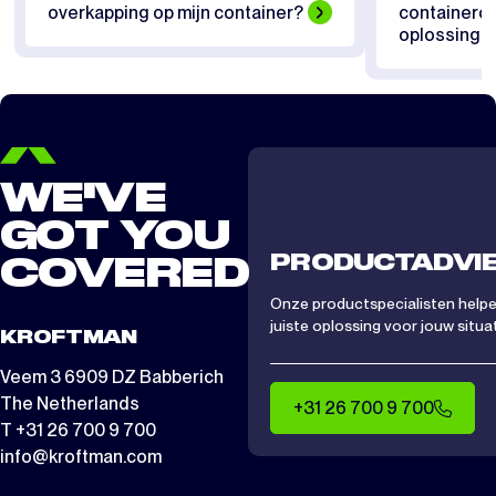
overkapping op mijn container?
containerov
oplossing pa
WE'VE
GOT YOU
PRODUCTADVI
COVERED
Onze productspecialisten helpen
juiste oplossing voor jouw situat
KROFTMAN
Veem 3 6909 DZ Babberich
The Netherlands
+31 26 700 9 700
T +31 26 700 9 700
info@kroftman.com