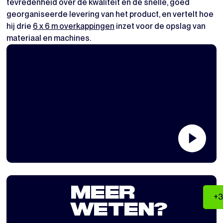
tevredenheid over de kwaliteit en de snelle, goed
georganiseerde levering van het product, en vertelt hoe
hij drie
6 x 6 m overkappingen
inzet voor de opslag van
materiaal en machines.
MEER
+3
WETEN?