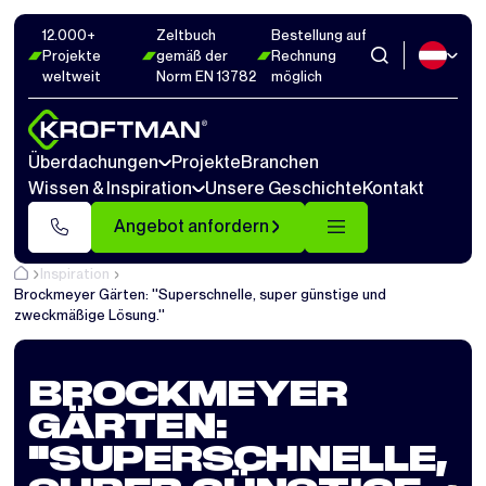
12.000+
Zeltbuch
Bestellung auf
Projekte
gemäß der
Rechnung
weltweit
Norm EN 13782
möglich
Überdachungen
Projekte
Branchen
Wissen & Inspiration
Unsere Geschichte
Kontakt
Angebot anfordern
Inspiration
Brockmeyer Gärten: ''Superschnelle, super günstige und
zweckmäßige Lösung.''
BROCKMEYER
GÄRTEN:
''SUPERSCHNELLE,