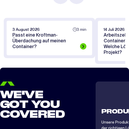
3 August 2026
3 min
14 Juli 2026
Passt eine Kroftman-
Arbeitszelt
Überdachung auf meinen
Containerü
Container?
Welche Lösu
Projekt?
WE'VE
GOT YOU
PRODU
COVERED
Unsere Produkt
der richtigen L