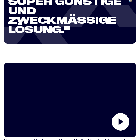
SUPER GÜNSTIGE
UND
ZWECKMÄSSIGE L
ÖSUNG.''