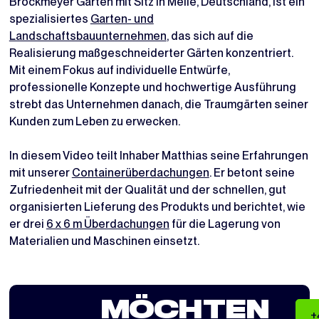
Brockmeyer Gärten mit Sitz in Melle, Deutschland, ist ein
spezialisiertes
Garten- und
Landschaftsbauunternehmen
, das sich auf die
Realisierung maßgeschneiderter Gärten konzentriert.
Mit einem Fokus auf individuelle Entwürfe,
professionelle Konzepte und hochwertige Ausführung
strebt das Unternehmen danach, die Traumgärten seiner
Kunden zum Leben zu erwecken.
In diesem Video teilt Inhaber Matthias seine Erfahrungen
mit unserer
Containerüberdachungen
. Er betont seine
Zufriedenheit mit der Qualität und der schnellen, gut
organisierten Lieferung des Produkts und berichtet, wie
er drei
6 x 6 m Überdachungen
für die Lagerung von
Materialien und Maschinen einsetzt.
MÖCHTEN
+