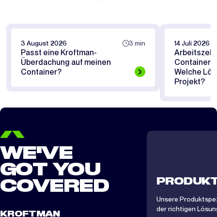
3 August 2026
3 min
14 Juli 2026
Passt eine Kroftman-
Arbeitszelt
Überdachung auf meinen
Containerü
Container?
Welche Lösu
Projekt?
WE'VE
GOT YOU
PRODUKT
COVERED
Unsere Produktspezi
der richtigen Lösung
KROFTMAN