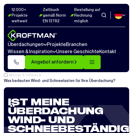
12.000+
Zeltbuch
Bestellung auf
Projekte
gemäß Norm
Rechnung
weltweit
EN 13782
möglich
Überdachungen
Projekte
Branchen
Wissen & Inspiration
Unsere Geschichte
Kontakt
Angebot anfordern
Blogs & Videos
Was bedeuten Wind- und Schneelasten für Ihre Überdachung?
IST MEINE
ÜBERDACHUNG
WIND- UND
SCHNEEBESTÄNDIG