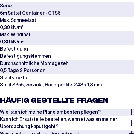
Serie
6m Sattel Container - CTS6
Max. Schneelast
0,30 kN/m²
Max. Windlast
0,30 kN/m²
Befestigung
Befestigungsklemmen
Durchschnittliche Montagezeit
0,5 Tage 2 Personen
Stahlstruktur
Stahl S355, verzinkt, Hauptprofile ∅48 x 1,8 mm
HÄUFIG GESTELLTE FRAGEN
Wie kann ich meine Plane am besten pflegen?
Kann ich Ersatzteile bestellen, wenn etwas an meiner
Überprüfen Sie regelmäßig die Spannung der Seile, Spanngurte und
Überdachung kaputtgeht?
Windverbände, insbesondere nach Phasen mit starkem Wind oder
Was mache ich mit der Verpackung?