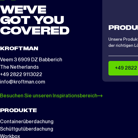
WE'VE
GOT YOU
PRODU
COVERED
Unsere Produkt
der richtigen L
KROFTMAN
Veem 3 6909 DZ Babberich
The Netherlands
+49 2822
+49 2822 9113022
info@kroftman.com
Besuchen Sie unseren Inspirationsbereich
PRODUKTE
Containerüberdachung
Schüttgutüberdachung
Workbox