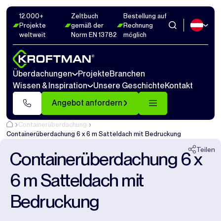
12.000+
Zeltbuch
Bestellung auf
Fotos
24
Abmaße
1
Videos
20
Projekte
gemäß der
Rechnung
weltweit
Norm EN 13782
möglich
Schließen
Überdachungen
Projekte
Branchen
Wissen & Inspiration
Unsere Geschichte
Kontakt
Angebot anfordern
Containerüberdachung
Containerüberdachung 6 x 6 m Satteldach mit Bedruckung
Teilen
Containerüberdachung 6 x
6 m Satteldach mit
Bedruckung