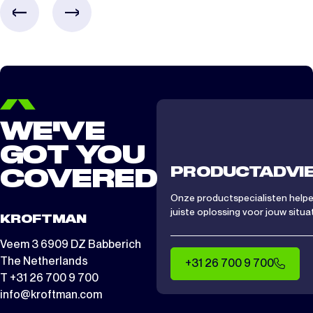
CTS/ CTA 1512
2 dagen
WE'VE
GOT YOU
PRODUCTADVI
COVERED
Onze productspecialisten helpen
juiste oplossing voor jouw situat
KROFTMAN
Veem 3 6909 DZ Babberich
The Netherlands
+31 26 700 9 700
T +31 26 700 9 700
info@kroftman.com