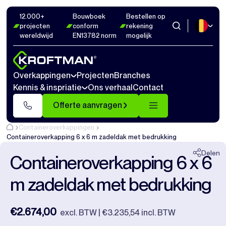
12.000+
Bouwboek
Bestellen op
Foto's
24
Afmetingen
1
Video's
20
projecten
conform
rekening
wereldwijd
EN13782 norm
mogelijk
Sluiten
Overkappingen
Projecten
Branches
Kennis & inspriatie
Ons verhaal
Contact
Offerte aanvragen
Containeroverkappingen
Containeroverkapping 6 x 6 m zadeldak met bedrukking
Delen
Containeroverkapping 6 x 6
m zadeldak met bedrukking
€2.674,00
excl. BTW | €3.235,54 incl. BTW