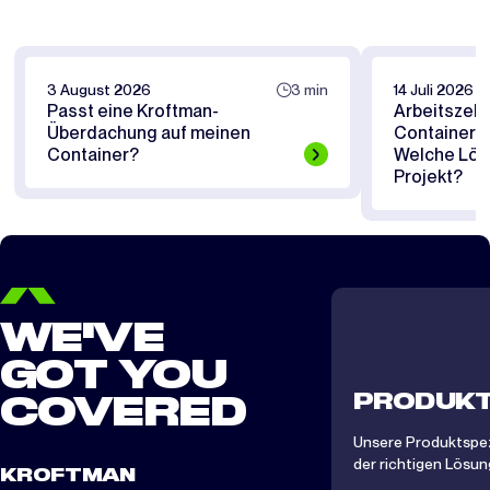
3 August 2026
3 min
14 Juli 2026
Passt eine Kroftman-
Arbeitszelt
Überdachung auf meinen
Containerü
Container?
Welche Lösu
Projekt?
WE'VE
GOT YOU
PRODUKT
COVERED
Unsere Produktspezi
der richtigen Lösung
KROFTMAN