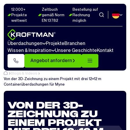
12.000+
Zeltbuch
Bestellung auf
Projekte
gemäß Norm
Rechnung
weltweit
EN 13782
möglich
Überdachungen
Projekte
Branchen
Wissen & Inspiration
Unsere Geschichte
Kontakt
Angebot anfordern
Blogs & Videos
Von der 3D-Zeichnung zu einem Projekt mit drei 12×12 m
Containerüberdachungen für Myne
VON DER 3D-
ZEICHNUNG ZU
EINEM PROJEKT