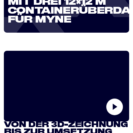
MIT DREI 12×12 M
CONTAINERÜBERDA
FÜR MYNE
VON DER 3D-ZEICHNUNG
BIS ZUR UMSETZUNG