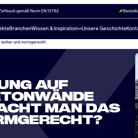
Zeltbuch gemäß Norm EN 13782
Bestell
ekte
Branchen
Wissen & Inspiration
Unsere Geschichte
Kont
 sicher und normgerecht
UNG AUF
ETONWÄNDE
MACHT MAN DAS
ORMGERECHT?