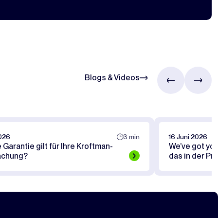
Blogs & Videos
2026
3 min
16 Juni 2026
Garantie gilt für Ihre Kroftman-
We’ve got yo
achung?
das in der Pr