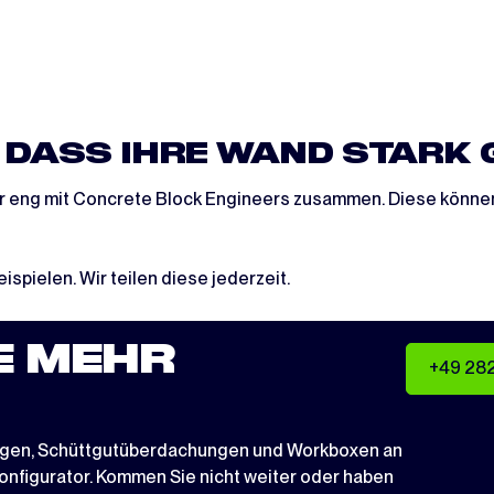
, DASS IHRE WAND STARK 
 eng mit Concrete Block Engineers zusammen. Diese können 
pielen. Wir teilen diese jederzeit.
E MEHR
+49 28
ngen
,
Schüttgutüberdachungen
und
Workboxen
an
nfigurator
. Kommen Sie nicht weiter oder haben