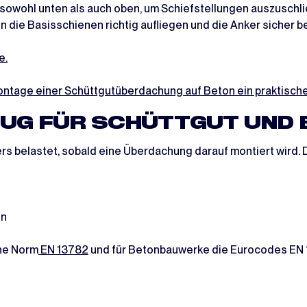
sowohl unten als auch oben, um Schiefstellungen auszuschli
n die Basisschienen richtig aufliegen und die Anker sicher b
e.
ntage einer Schüttgutüberdachung auf Beton ein praktische
NUG FÜR SCHÜTTGUT UND
ers belastet, sobald eine Überdachung darauf montiert wird
en
che Norm
EN 13782
und für Betonbauwerke die Eurocodes EN 1