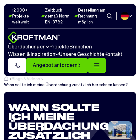
12.000+
Zeltbuch
Bestellung auf
Projekte
gemäß Norm
Rechnung
weltweit
EN 13782
möglich
Überdachungen
Projekte
Branchen
Wissen & Inspiration
Unsere Geschichte
Kontakt
Angebot anfordern
Blogs & Videos
Wann sollte ich meine Überdachung zusätzlich berechnen lassen?
WANN SOLLTE
ICH MEINE
ÜBERDACHUNG
ZUSÄTZLICH