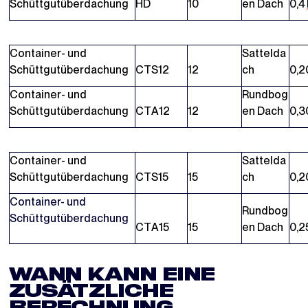
Schüttgutüberdachung
HD
10
en Dach
0,4
Container- und
Sattelda
Schüttgutüberdachung
CTS12
12
ch
0,2
Container- und
Rundbog
Schüttgutüberdachung
CTA12
12
en Dach
0,3
Container- und
Sattelda
Schüttgutüberdachung
CTS15
15
ch
0,2
Container- und
Rundbog
Schüttgutüberdachung
CTA15
15
en Dach
0,2
WANN KANN EINE
ZUSÄTZLICHE