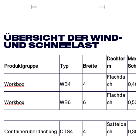
ÜBERSICHT DER WIND-
UND SCHNEELAST
Dachfor
Max
Produktgruppe
Typ
Breite
m
Sch
Flachda
Workbox
WB4
4
ch
0,4
Flachda
Workbox
WB6
6
ch
0,5
Sattelda
Containerüberdachung
CTS4
4
ch
0,3