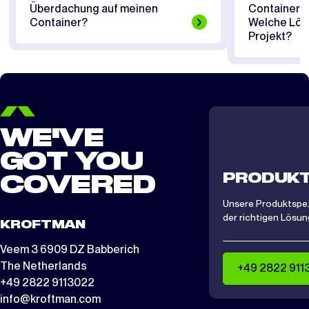
Überdachung auf meinen
Containerü
Container?
Welche Lösu
Projekt?
WE'VE
GOT YOU
PRODUKT
COVERED
Unsere Produktspezi
der richtigen Lösung
KROFTMAN
Veem 3 6909 DZ Babberich
The Netherlands
+49 2822 911
+49 2822 9113022
info@kroftman.com