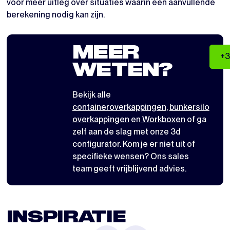
voor meer uitleg over situaties waarin een aanvullende
berekening nodig kan zijn.
MEER
+3
WETEN?
Bekijk alle
containeroverkappingen
,
bunkersilo
overkappingen
en
Workboxen
of ga
zelf aan de slag met
onze 3d
configurator
. Kom je er niet uit of
specifieke wensen? Ons sales
team geeft vrijblijvend advies.
INSPIRATIE