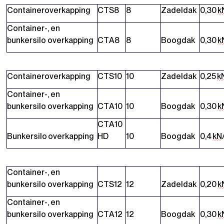
Containeroverkapping
CTS8
8
Zadeldak
0,30
k
Container-, en
bunkersilo overkapping
CTA8
8
Boogdak
0,30
k
Containeroverkapping
CTS10
10
Zadeldak
0,25
k
Container-, en
bunkersilo overkapping
CTA10
10
Boogdak
0,30
k
CTA10
Bunkersilo overkapping
HD
10
Boogdak
0,4
kN
Container-, en
bunkersilo overkapping
CTS12
12
Zadeldak
0,20
k
Container-, en
bunkersilo overkapping
CTA12
12
Boogdak
0,30
k