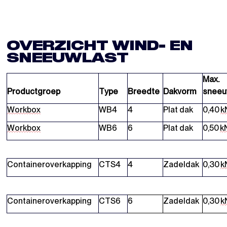
OVERZICHT WIND- EN
SNEEUWLAST
Max.
Productgroep
Type
Breedte
Dakvorm
sneeu
Workbox
WB4
4
Plat dak
0,40
k
Workbox
WB6
6
Plat dak
0,50
k
Containeroverkapping
CTS4
4
Zadeldak
0,30
k
Containeroverkapping
CTS6
6
Zadeldak
0,30
k