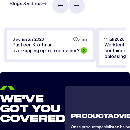
Blogs & videos
3 augustus 2026
3 min
14 juli 2026
Past een Kroftman-
Werktent of
overkapping op mijn container?
containerov
oplossing pa
WE'VE
GOT YOU
PRODUCTADVI
COVERED
Onze productspecialisten helpen