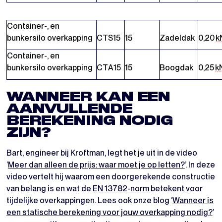
Container-, en
bunkersilo overkapping
CTS15
15
Zadeldak
0,20
k
Container-, en
bunkersilo overkapping
CTA15
15
Boogdak
0,25
k
WANNEER KAN EEN
AANVULLENDE
BEREKENING NODIG
ZIJN?
Bart, engineer bij Kroftman, legt het je uit in de video
‘
Meer dan alleen de prijs: waar moet je op letten?
’. In deze
video vertelt hij waarom een doorgerekende constructie
van belang is en wat de
EN 13782-norm
betekent voor
tijdelijke overkappingen. Lees ook onze blog ‘
Wanneer is
een statische berekening voor jouw overkapping nodig?
’