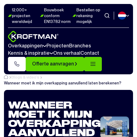
12.000+
Bouwboek
Bestellen op
projecten
conform
rekening
wereldwijd
EN13782 norm
mogelijk
Overkappingen
Projecten
Branches
Kennis & inspiratie
Ons verhaal
Contact
Offerte aanvragen
Blogs & video's
Wanneer moet ik mijn overkapping aanvullend laten berekenen?
WANNEER
MOET IK MIJN
OVERKAPPING
AANVULLEND