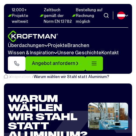
12.000+
Zeltbuch
Bestellung auf
Projekte
gemäß der
Rechnung
weltweit
Norm EN 13782
möglich
Überdachungen
Projekte
Branchen
Wissen & Inspiration
Unsere Geschichte
Kontakt
Angebot anfordern
Inspiration
Warum wählen wir Stahl statt Aluminium?
WARUM
WÄHLEN
WIR STAHL
STATT
ALUMINIUM?