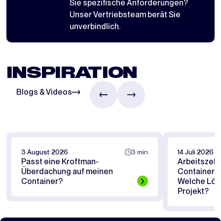
Sie spezifische Anforderungen?
Unser Vertriebsteam berät Sie
unverbindlich.
INSPIRATION
Blogs & Videos
3 August 2026
3 min
14 Juli 2026
Passt eine Kroftman-
Arbeitszelt
Überdachung auf meinen
Containerü
Container?
Welche Lösu
Projekt?