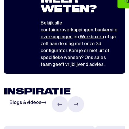
+3
WETEN?
Bekijk alle
containeroverkappingen
,
bunkersilo
overkappingen
en
Workboxen
of ga
zelf aan de slag met
onze 3d
configurator
. Kom je er niet uit of
specifieke wensen? Ons sales
team geeft vrijblijvend advies.
INSPIRATIE
Blogs & videos