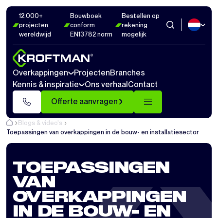
12.000+
Bouwboek
Bestellen op
projecten
conform
rekening
wereldwijd
EN13782 norm
mogelijk
Overkappingen
Projecten
Branches
Kennis & inspiratie
Ons verhaal
Contact
Offerte aanvragen
Blogs & video's
Toepassingen van overkappingen in de bouw- en installatiesector
TOEPASSINGEN
VAN
OVERKAPPINGEN
IN DE BOUW- EN