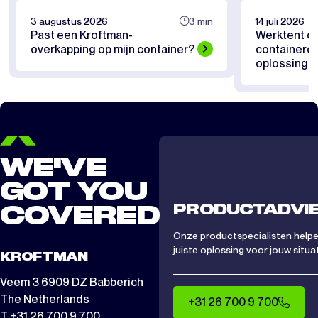
3 augustus 2026
3 min
14 juli 2026
Past een Kroftman-
Werktent of
overkapping op mijn container?
containerov
oplossing pa
WE'VE
GOT YOU
PRODUCTADVI
COVERED
Onze productspecialisten helpen
juiste oplossing voor jouw situat
KROFTMAN
Veem 3 6909 DZ Babberich
The Netherlands
+31 26 700 9 700
T +31 26 700 9 700