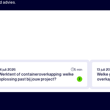
d advies.
14 juli 2026
5 min
13 juli 2
Werktent of containeroverkapping: welke
Welke g
oplossing past bij jouw project?
overka