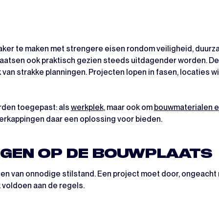
aker te maken met strengere eisen rondom veiligheid, duurza
laatsen ook praktisch gezien steeds uitdagender worden. De
n strakke planningen. Projecten lopen in fasen, locaties wiss
rden toegepast: als
werkplek
, maar ook om
bouwmaterialen e
rkappingen daar een oplossing voor bieden.
GEN OP DE BOUWPLAATS
ijden van onnodige stilstand. Een project moet door, ongeach
voldoen aan de regels.