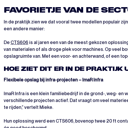
FAVORIETJE VAN DE SEC
In de praktijk zien we dat vooral twee modellen populair zij
een andere manier:
De
CTS606
is al jaren een van de meest gekozen oplossing
van materialen of als droge plek voor machines. Op veel b
opslagruimte van. Met een voor- en achterwand, of een topg
HOE ZIET DIT ER IN DE PRAKTIJK 
Flexibele opslag bij infra-projecten – ImaR Infra
ImaR Infra is een klein familiebedrijf in de grond-, weg- e
verschillende projecten actief. Dat vraagt om veel materieel
te rijden,” vertelt Mieke.
Hun oplossing werd een CTS606, bovenop twee 20 ft contain
én goed beschermd.