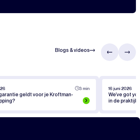
Blogs & videos
026
3 min
16 juni 2026
arantie geldt voor je Kroftman-
We’ve got you
pping?
in de praktijk