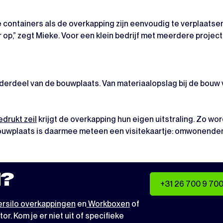
de containers als de overkapping zijn eenvoudig te verplaatsen
p,” zegt Mieke. Voor een klein bedrijf met meerdere projecten
derdeel van de bouwplaats. Van materiaalopslag bij de bouw
drukt zeil
krijgt de overkapping hun eigen uitstraling. Zo wor
ouwplaats is daarmee meteen een visitekaartje: omwonenden
?
+31 26 700 9 70
rsilo overkappingen
en
Workboxen
of
tor
. Kom je er niet uit of specifieke