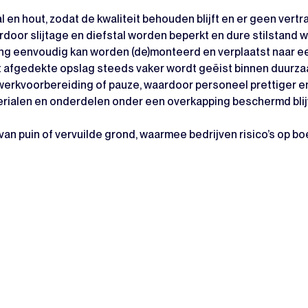
en hout, zodat de kwaliteit behouden blijft en er geen vertra
or slijtage en diefstal worden beperkt en dure stilstand 
ping eenvoudig kan worden (de)monteerd en verplaatst naar ee
t afgedekte opslag steeds vaker wordt geëist binnen duurza
werkvoorbereiding of pauze, waardoor personeel prettiger en
rialen en onderdelen onder een overkapping beschermd blijve
van puin of vervuilde grond, waarmee bedrijven risico’s op 