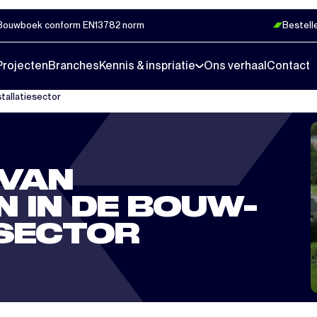
Bouwboek conform EN13782 norm
Bestell
Projecten
Branches
Kennis & inspriatie
Ons verhaal
Contact
tallatiesector
 VAN
 IN DE BOUW-
ESECTOR