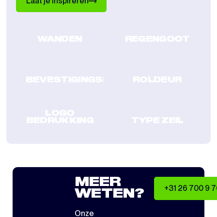
Laat je inspireren
WANDEN
REGENGOOT
BEVESTIGINGSKLEMMEN
ROLDEUR
LOGO
BEDRUKKING
TYPE ZEIL
MEER
+31 26 700 9 
WETEN?
Onze