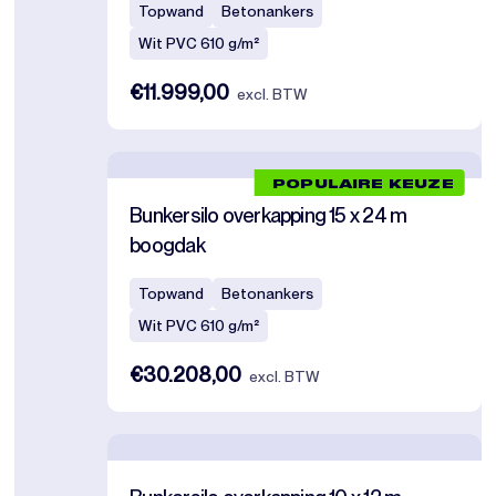
Topwand
Betonankers
Wit PVC 610 g/m²
€11.999,00
excl. BTW
POPULAIRE KEUZE
Bunkersilo overkapping 15 x 24 m
boogdak
Topwand
Betonankers
Wit PVC 610 g/m²
€30.208,00
excl. BTW