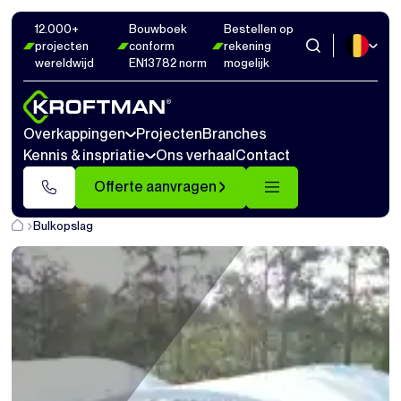
12.000+
Bouwboek
Bestellen op
projecten
conform
rekening
wereldwijd
EN13782 norm
mogelijk
Overkappingen
Projecten
Branches
Kennis & inspriatie
Ons verhaal
Contact
Offerte aanvragen
Bulkopslag