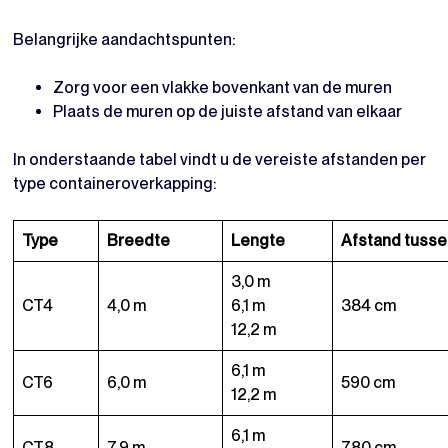
Belangrijke aandachtspunten:
Zorg voor een vlakke bovenkant van de muren
Plaats de muren op de juiste afstand van elkaar
In onderstaande tabel vindt u de vereiste afstanden per
type containeroverkapping:
Type
Breedte
Lengte
Afstand tusse
3,0 m
CT4
4,0 m
6,1 m
384 cm
12,2 m
6,1 m
CT6
6,0 m
590 cm
12,2 m
6,1 m
CT8
7,9 m
780 cm