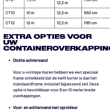
12,2 m
CT10
10 m
12,2 m
980 cm
CT12
12 m
12,2 m
1181 cm
EXTRA OPTIES VOOR
UW
CONTAINEROVERKAPPIN
Dichte achterwand
Voor u-vormige muren hebben we een speciaal
frame ontwikkeld dat de helft korter is dan het
standaardframe, inclusief bijpassend zeil. Deze
optie is beschikbaar voor 8 en 10 meter brede
overkappingen.
Voor- en achterwand met oproldeur