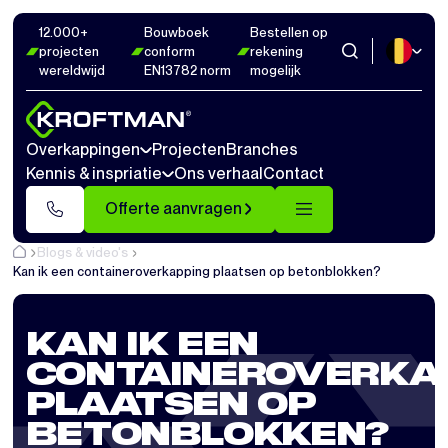
12.000+
Bouwboek
Bestellen op
projecten
conform
rekening
wereldwijd
EN13782 norm
mogelijk
Overkappingen
Projecten
Branches
Kennis & inspriatie
Ons verhaal
Contact
Offerte aanvragen
Blogs & video's
Kan ik een containeroverkapping plaatsen op betonblokken?
KAN IK EEN
CONTAINEROVERKA
PLAATSEN OP
BETONBLOKKEN?