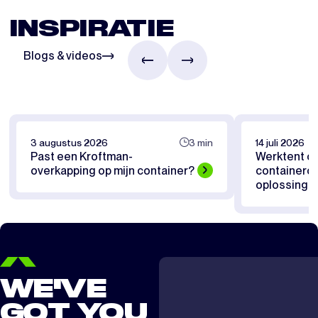
INSPIRATIE
Blogs & videos
3 augustus 2026
3 min
14 juli 2026
Past een Kroftman-
Werktent of
overkapping op mijn container?
containerov
oplossing pa
WE'VE
GOT YOU