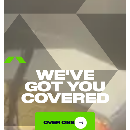
WE'VE
GOT YOU
COVERED
OVER ONS