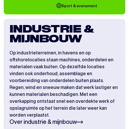
Sport & evenement
INDUSTRIE &
B
MIJNBOUW
I
Op industrieterreinen, in havens en op
Op b
offshorelocaties staan machines, onderdelen en
gere
materialen vaak buiten. Op dezelfde locaties
staa
vinden ook onderhoud, assemblage en
werk
voorbereiding van onderdelen buiten plaats.
cont
Regen, wind en sneeuw maken dat werk lastiger en
werk
kunnen materialen beschadigen. Met een
mat
overkapping ontstaat snel een overdekte werk of
late
Ove
opslagruimte op het terrein die later weer kan
worden verplaatst.
Over industrie & mijnbouw