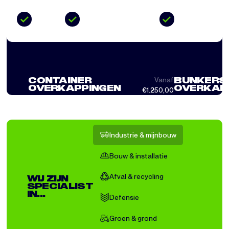
10 jaar
Inhouse engineering
Eurocode
garantie
Vanaf
CONTAINER
BUNKERS
OVERKAPPINGEN
OVERKAP
€1.250,00
Industrie & mijnbouw
Bouw & installatie
Afval & recycling
WIJ ZIJN
SPECIALIST
IN...
Defensie
Groen & grond