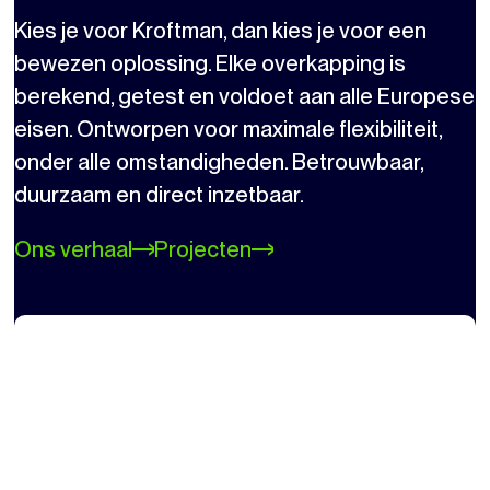
Kies je voor Kroftman, dan kies je voor een
bewezen oplossing. Elke overkapping is
berekend, getest en voldoet aan alle Europese
eisen. Ontworpen voor maximale flexibiliteit,
onder alle omstandigheden. Betrouwbaar,
duurzaam en direct inzetbaar.
Ons verhaal
Projecten
QUALITY AND
CONFORMITY
Sterke, veilige overkappingen die voldoen aan
strenge normen voor buitengebruik. Volledige
transparantie, zodat jij precies weet wat je krijgt en
hoe je het gebruikt.