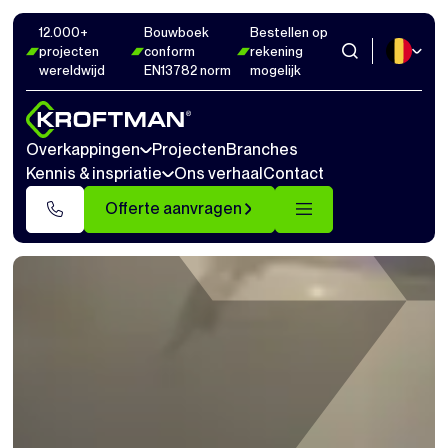
12.000+
Bouwboek
Bestellen op
projecten
conform
rekening
wereldwijd
EN13782 norm
mogelijk
Overkappingen
Projecten
Branches
Kennis & inspriatie
Ons verhaal
Contact
Offerte aanvragen