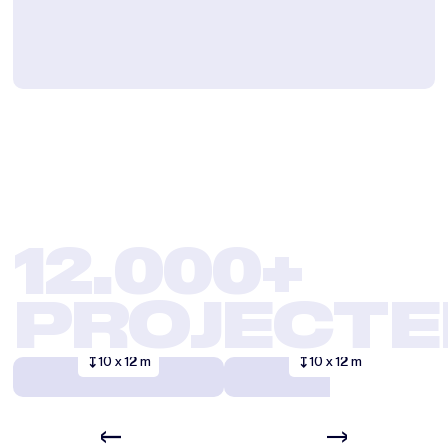
OPSLAG
BOUWMATERIAAL
WERKPLAA
OP
UIT DE
LOCATIE
ZON
12.000+
Klant
Van den Herik
Klant
Aertssen
Nederland
Internationaal
PROJECTE
Branche
Bouw
Branche
Bouw
10 x 12 m
10 x 12 m