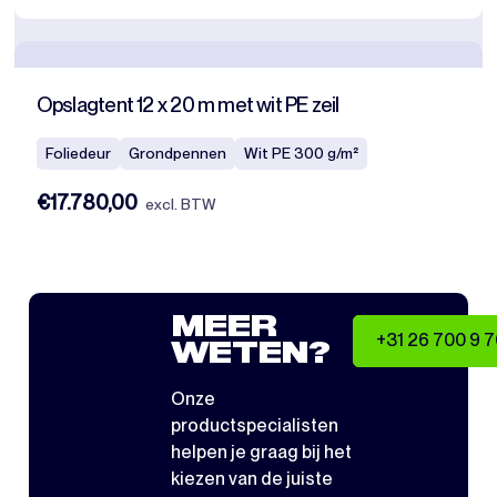
Opslagtent 12 x 20 m met wit PE zeil
Foliedeur
Grondpennen
Wit PE 300 g/m²
€17.780,00
excl. BTW
MEER
+31 26 700 9 
WETEN?
Onze
productspecialisten
helpen je graag bij het
kiezen van de juiste