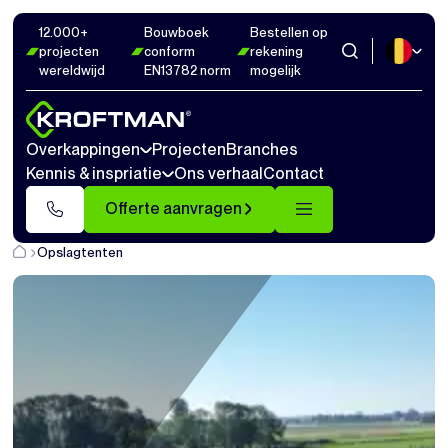
12.000+
Bouwboek
Bestellen op
projecten
conform
rekening
wereldwijd
EN13782 norm
mogelijk
Overkappingen
Projecten
Branches
Kennis & inspriatie
Ons verhaal
Contact
Offerte aanvragen
Opslagtenten