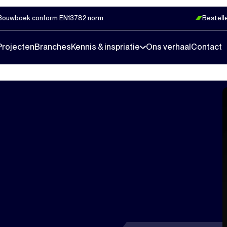
Bouwboek conform EN13782 norm
Bestell
Projecten
Branches
Kennis & inspriatie
Ons verhaal
Contact