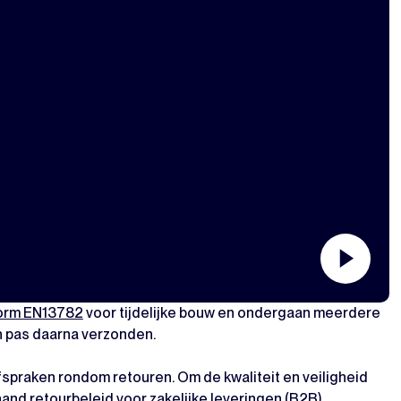
orm EN13782
voor tijdelijke bouw en ondergaan meerdere
n pas daarna verzonden.
afspraken rondom retouren. Om de kwaliteit en veiligheid
nd retourbeleid voor zakelijke leveringen (B2B).