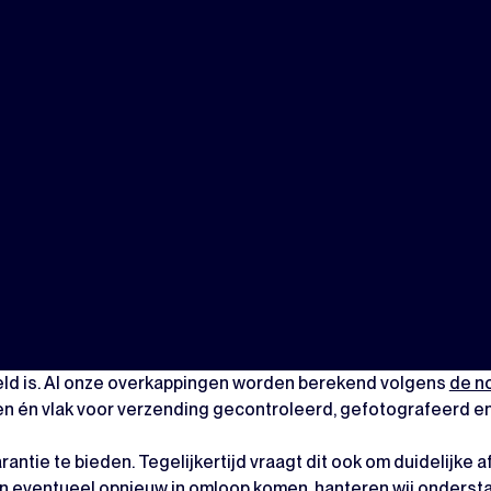
eld is. Al onze overkappingen worden berekend volgens
de n
len én vlak voor verzending gecontroleerd, gefotografeerd e
antie te bieden. Tegelijkertijd vraagt dit ook om duidelijke 
n eventueel opnieuw in omloop komen, hanteren wij onderstaa