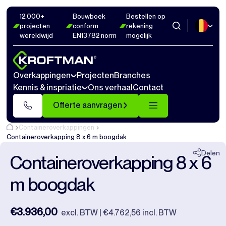
12.000+
Bouwboek
Bestellen op
Foto's
12
Afmetingen
1
Video's
18
projecten
conform
rekening
wereldwijd
EN13782 norm
mogelijk
Sluiten
Overkappingen
Projecten
Branches
Kennis & inspriatie
Ons verhaal
Contact
Offerte aanvragen
Containeroverkappingen
Containeroverkapping 8 x 6 m boogdak
Delen
Containeroverkapping 8 x 6
m boogdak
€3.936,00
excl. BTW | €4.762,56 incl. BTW