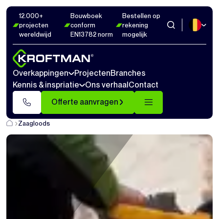
12.000+
Bouwboek
Bestellen op
projecten
conform
rekening
wereldwijd
EN13782 norm
mogelijk
Overkappingen
Projecten
Branches
Kennis & inspriatie
Ons verhaal
Contact
Offerte aanvragen
Zaagloods