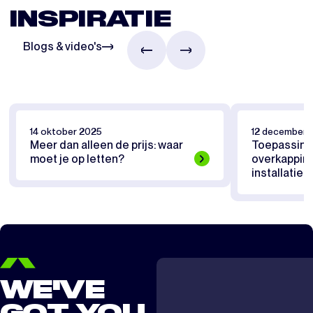
INSPIRATIE
Blogs & video's
14 oktober 2025
12 december 
Meer dan alleen de prijs: waar
Toepassing
moet je op letten?
overkapping
installaties
WE'VE