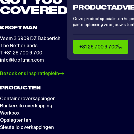
GOT YOU
PRODUCTADVI
COVERED
Onze productspecialisten helpen
juiste oplossing voor jouw situat
KROFTMAN
Veem 3 6909 DZ Babberich
The Netherlands
+31 26 700 9 700
T +31 26 700 9 700
info@kroftman.com
Bezoek ons inspiratieplein
PRODUCTEN
Containeroverkappingen
Bunkersilo overkapping
Workbox
Opslagtenten
Sleufsilo overkappingen