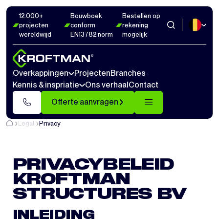
12.000+
Bouwboek
Bestellen op
projecten
conform
rekening
wereldwijd
EN13782 norm
mogelijk
Overkappingen
Projecten
Branches
Kennis & inspriatie
Ons verhaal
Contact
Offerte aanvragen
Legal
Privacy
PRIVACYBELEID
KROFTMAN
STRUCTURES BV
INLEIDING