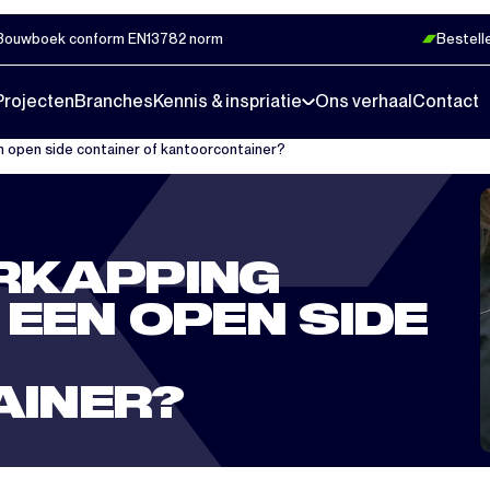
Bouwboek conform EN13782 norm
Bestell
Projecten
Branches
Kennis & inspriatie
Ons verhaal
Contact
n open side container of kantoorcontainer?
RKAPPING
EEN OPEN SIDE
INER?