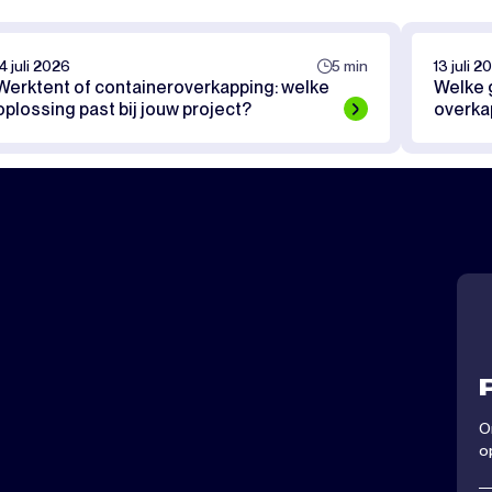
14 juli 2026
5 min
13 juli 2
Werktent of containeroverkapping: welke
Welke g
oplossing past bij jouw project?
overka
O
o