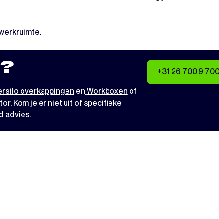
 werkruimte.
?
+31 26 700 9 70
rsilo overkappingen
en
Workboxen
of
tor
. Kom je er niet uit of specifieke
d advies.