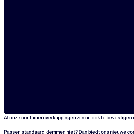
Al onze
containeroverkappingen
zijn nu ook te bevestigen
Passen standaard klemmen niet? Dan biedt ons nieuwe con