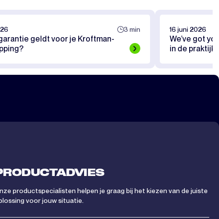
026
3 min
16 juni 2026
arantie geldt voor je Kroftman-
We’ve got you
pping?
in de praktijk
PRODUCTADVIES
nze productspecialisten helpen je graag bij het kiezen van de juiste
plossing voor jouw situatie.