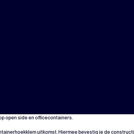
 op open side en officecontainers.
tainerhoekklem uitkomst. Hiermee bevestig je de constructi