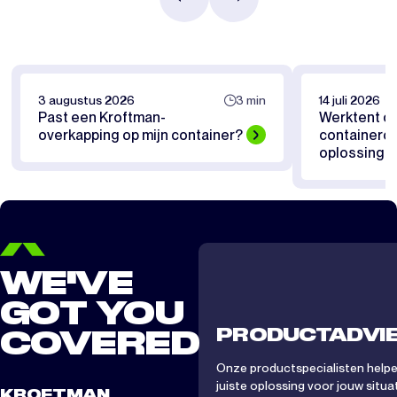
3 augustus 2026
3 min
14 juli 2026
Past een Kroftman-
Werktent of
overkapping op mijn container?
containerov
oplossing pa
WE'VE
GOT YOU
PRODUCTADVI
COVERED
Onze productspecialisten helpen
juiste oplossing voor jouw situat
KROFTMAN