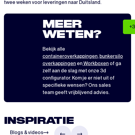
twee weken voor leveringen naar Duitsland.
MEER
+3
WETEN?
Bekijk alle
containeroverkappingen
,
bunkersilo
overkappingen
en
Workboxen
of ga
zelf aan de slag met
onze 3d
configurator
. Kom je er niet uit of
specifieke wensen? Ons sales
team geeft vrijblijvend advies.
INSPIRATIE
Blogs & videos