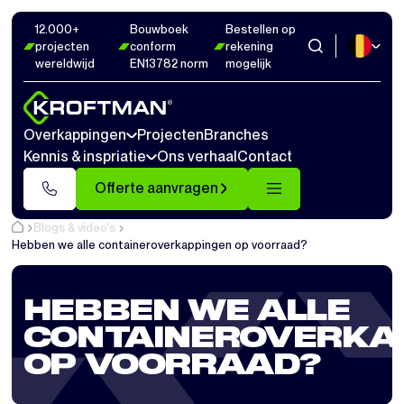
12.000+
Bouwboek
Bestellen op
projecten
conform
rekening
wereldwijd
EN13782 norm
mogelijk
Overkappingen
Projecten
Branches
Kennis & inspriatie
Ons verhaal
Contact
Offerte aanvragen
Blogs & video's
Hebben we alle containeroverkappingen op voorraad?
HEBBEN WE ALLE
CONTAINEROVERKA
OP VOORRAAD?