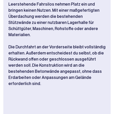
Leerstehende Fahrsilos nehmen Platz ein und
Lage
bringen keinen Nutzen. Mit einer maßgefertigten
best
Überdachung werden die bestehenden
Beto
Stützwände zu einer nutzbaren Lagerhalle für
eine
Schüttgüter, Maschinen, Rohstoffe oder andere
über
Materialien.
des
Die Durchfahrt an der Vorderseite bleibt vollständig
Die 
erhalten. Außerdem entscheidest du selbst, ob die
Mete
Rückwand offen oder geschlossen ausgeführt
geei
werden soll. Die Konstruktion wird an die
Bei 
bestehenden Betonwände angepasst, ohne dass
tech
Erdarbeiten oder Anpassungen am Gelände
sich
erforderlich sind.
Maße