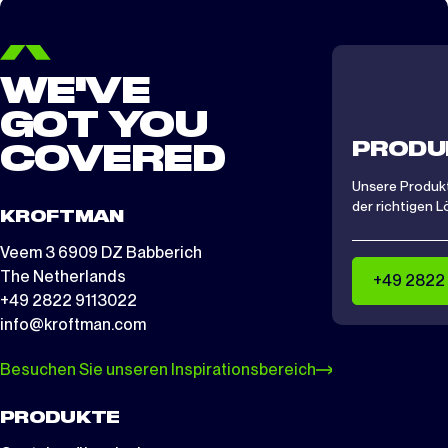
In der Praxis bedeutet das: Ein Fahrsilo kann von den Maßen
her passen, muss aber konstruktiv trotzdem zusätzlich
geprüft werden. Vor allem die Kombination aus Wand,
Ankern und Windbelastung entscheidet, ob die Montage
WE'VE
sicher ist.
GOT YOU
PRODU
COVERED
Unsere Produkt
der richtigen L
KROFTMAN
Veem 3 6909 DZ Babberich
The Netherlands
+49 2822
+49 2822 9113022
info@kroftman.com
Besuchen Sie unseren Inspirationsbereich
PRODUKTE