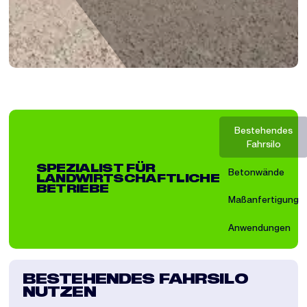
Bestehendes
Fahrsilo
SPEZIALIST FÜR
Betonwände
LANDWIRTSCHAFTLICHE
BETRIEBE
Maßanfertigung
Anwendungen
BESTEHENDES FAHRSILO
MO
NUTZEN
BR