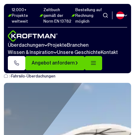
12.000+
Zeltbuch
Bestellung auf
Projekte
gemäß der
Rechnung
weltweit
Norm EN 13782
möglich
Überdachungen
Projekte
Branchen
Wissen & Inspiration
Unsere Geschichte
Kontakt
Angebot anfordern
Fahrsilo-Überdachungen