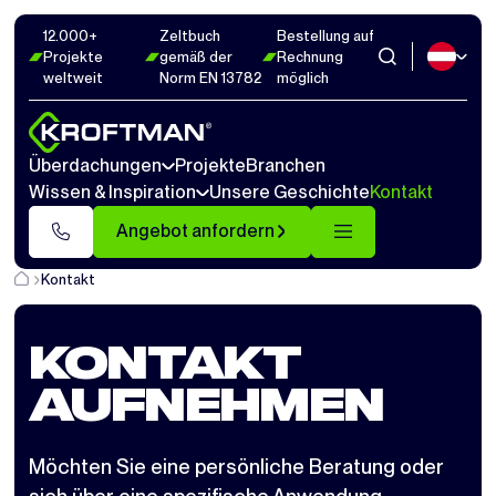
12.000+
Zeltbuch
Bestellung auf
Projekte
gemäß der
Rechnung
weltweit
Norm EN 13782
möglich
Überdachungen
Projekte
Branchen
Wissen & Inspiration
Unsere Geschichte
Kontakt
Angebot anfordern
Kontakt
KONTAKT
AUFNEHMEN
Möchten Sie eine persönliche Beratung oder
sich über eine spezifische Anwendung