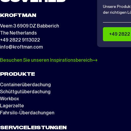
Unsere Produkt
der richtigen L
KROFTMAN
Veem 3 6909 DZ Babberich
The Netherlands
+49 2822
+49 2822 9113022
info@kroftman.com
Besuchen Sie unseren Inspirationsbereich
PRODUKTE
Containerüberdachung
Schüttgutüberdachung
Workbox
Lagerzelte
Fahrsilo-Überdachungen
SERVICELEISTUNGEN